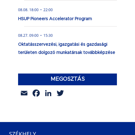
-
08.08. 18:00
22:00
HSUP Pioneers Accelerator Program
-
08.27. 09:00
15:30
Oktatásszervezési, igazgatási és gazdasági
területen dolgozó munkatársak továbbképzése
MEGOSZTÁS
Email
Facebook
LinkedIn
Twitter
SZÉKHELY