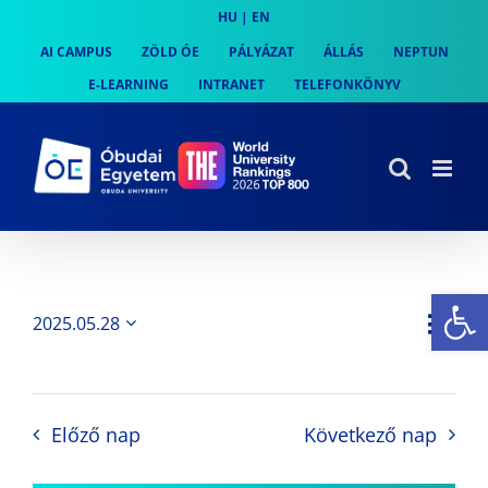
Skip
HU
|
EN
to
AI CAMPUS
ZÖLD ÓE
PÁLYÁZAT
ÁLLÁS
NEPTUN
content
E-LEARNING
INTRANET
TELEFONKÖNYV
Es
Es
2025.05.28
Nap
Navi
Dátum
néz
kiválasztása.
néze
nav
Előző nap
Következő nap