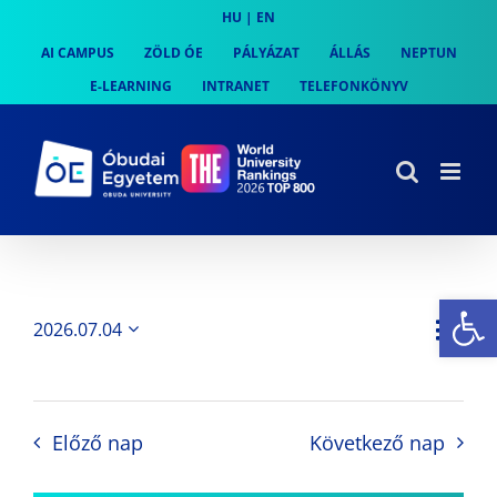
Skip
HU
|
EN
to
AI CAMPUS
ZÖLD ÓE
PÁLYÁZAT
ÁLLÁS
NEPTUN
content
E-LEARNING
INTRANET
TELEFONKÖNYV
Es
Es
2026.07.04
Nap
Navi
Dátum
néz
kiválasztása.
néze
nav
Előző nap
Következő nap