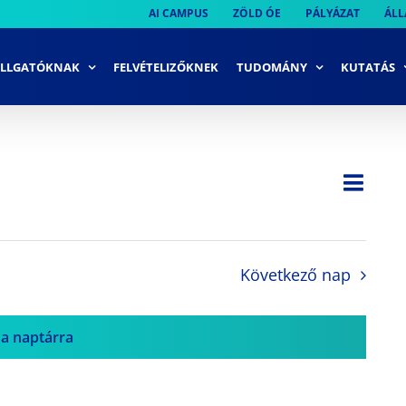
AI CAMPUS
ZÖLD ÓE
PÁLYÁZAT
ÁLL
LLGATÓKNAK
FELVÉTELIZŐKNEK
TUDOMÁNY
KUTATÁS
Ese
Nap
Navi
néze
néze
navi
Következő nap
 a naptárra