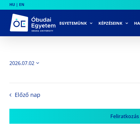
Skip
HU
|
EN
to
content
EGYETEMÜNK
KÉPZÉSEINK
HA
2026.07.02
Dátum
kiválasztása.
Előző nap
Feliratkozás