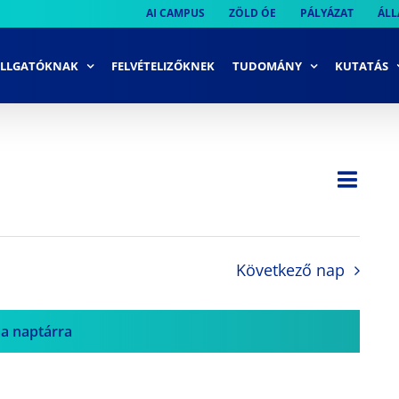
AI CAMPUS
ZÖLD ÓE
PÁLYÁZAT
ÁLL
LLGATÓKNAK
FELVÉTELIZŐKNEK
TUDOMÁNY
KUTATÁS
Ese
Nap
Navi
néze
néze
navi
Következő nap
 a naptárra