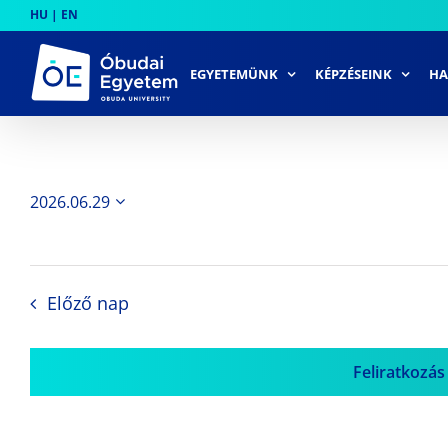
Skip
HU
|
EN
to
content
EGYETEMÜNK
KÉPZÉSEINK
HA
2026.06.29
Dátum
kiválasztása.
Előző nap
Feliratkozás