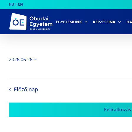
Skip
HU
|
EN
to
content
EGYETEMÜNK
KÉPZÉSEINK
HA
2026.06.26
Dátum
kiválasztása.
Előző nap
Feliratkozás