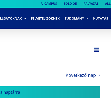
AI CAMPUS
ZÖLD ÓE
PÁLYÁZAT
ÁLL
LLGATÓKNAK
FELVÉTELIZŐKNEK
TUDOMÁNY
KUTATÁS
Ese
Nap
Navi
néze
néze
navi
Következő nap
 a naptárra