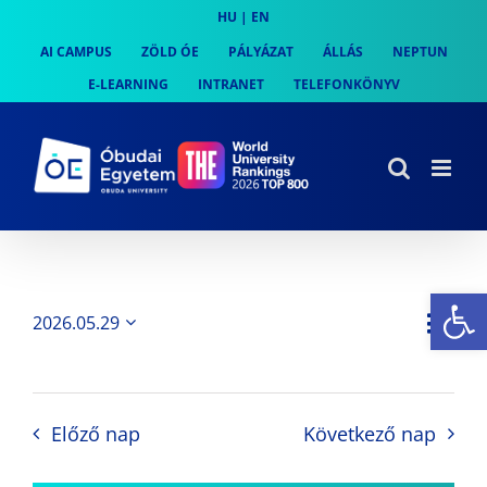
Skip
HU
|
EN
to
AI CAMPUS
ZÖLD ÓE
PÁLYÁZAT
ÁLLÁS
NEPTUN
content
E-LEARNING
INTRANET
TELEFONKÖNYV
Es
Es
2026.05.29
Nap
Navi
Dátum
néz
kiválasztása.
néze
nav
Előző nap
Következő nap