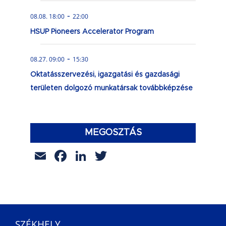
-
08.08. 18:00
22:00
HSUP Pioneers Accelerator Program
-
08.27. 09:00
15:30
Oktatásszervezési, igazgatási és gazdasági
területen dolgozó munkatársak továbbképzése
MEGOSZTÁS
Email
Facebook
LinkedIn
Twitter
SZÉKHELY