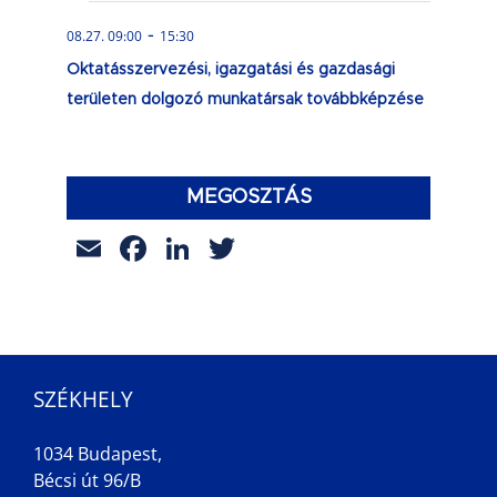
-
08.27. 09:00
15:30
Oktatásszervezési, igazgatási és gazdasági
területen dolgozó munkatársak továbbképzése
MEGOSZTÁS
Email
Facebook
LinkedIn
Twitter
SZÉKHELY
1034 Budapest,
Bécsi út 96/B