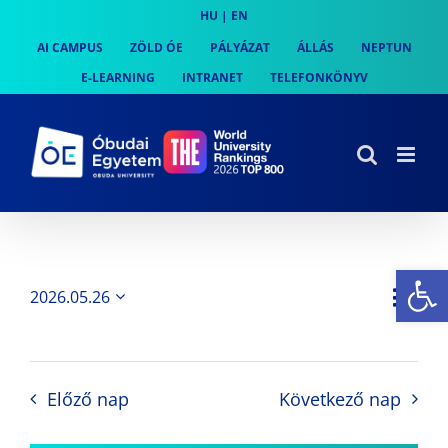
Skip
HU
|
EN
to
AI CAMPUS
ZÖLD ÓE
PÁLYÁZAT
ÁLLÁS
NEPTUN
content
E-LEARNING
INTRANET
TELEFONKÖNYV
Es
Es
2026.05.26
Nap
Navi
Dátum
néz
kiválasztása.
néze
nav
Előző nap
Következő nap