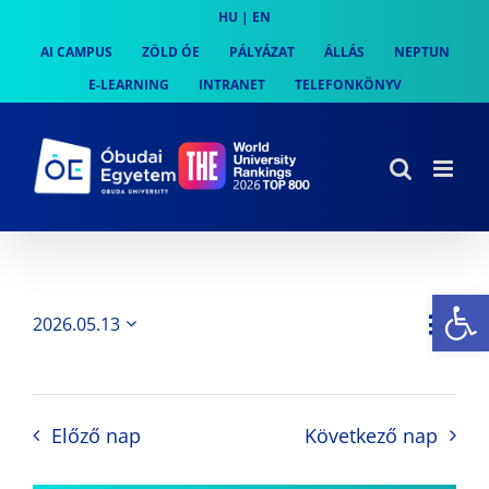
Skip
HU
|
EN
to
AI CAMPUS
ZÖLD ÓE
PÁLYÁZAT
ÁLLÁS
NEPTUN
content
E-LEARNING
INTRANET
TELEFONKÖNYV
Es
Es
2026.05.13
Nap
Navi
Dátum
néz
kiválasztása.
néze
nav
Előző nap
Következő nap