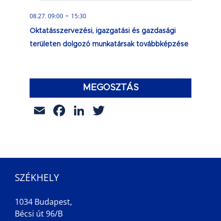
-
08.27. 09:00
15:30
Oktatásszervezési, igazgatási és gazdasági
területen dolgozó munkatársak továbbképzése
MEGOSZTÁS
Email
Facebook
LinkedIn
Twitter
SZÉKHELY
1034 Budapest,
Bécsi út 96/B