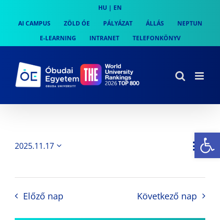
Skip
HU
|
EN
to
AI CAMPUS
ZÖLD ÓE
PÁLYÁZAT
ÁLLÁS
NEPTUN
content
E-LEARNING
INTRANET
TELEFONKÖNYV
Es
Es
2025.11.17
Nap
Navi
Dátum
néz
kiválasztása.
néze
nav
Előző nap
Következő nap