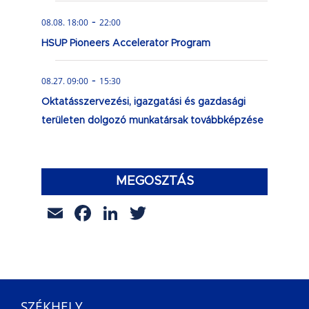
-
08.08. 18:00
22:00
HSUP Pioneers Accelerator Program
-
08.27. 09:00
15:30
Oktatásszervezési, igazgatási és gazdasági
területen dolgozó munkatársak továbbképzése
MEGOSZTÁS
Email
Facebook
LinkedIn
Twitter
SZÉKHELY