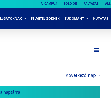
AI CAMPUS
ZÖLD ÓE
PÁLYÁZAT
ÁLL
LLGATÓKNAK
FELVÉTELIZŐKNEK
TUDOMÁNY
KUTATÁS
Ese
Nap
Navi
néze
néze
navi
Következő nap
 a naptárra