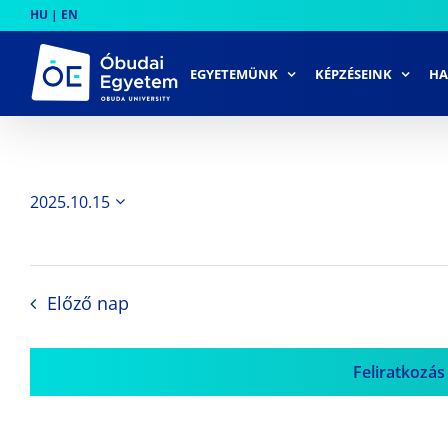
Skip
HU
|
EN
to
content
EGYETEMÜNK
KÉPZÉSEINK
HA
2025.10.15
Dátum
kiválasztása.
Előző nap
Feliratkozás