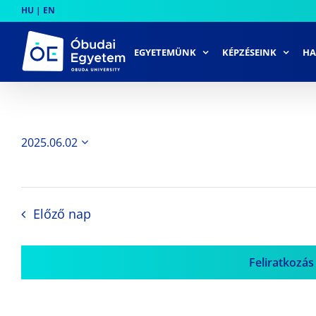
Skip
HU
|
EN
to
content
EGYETEMÜNK
KÉPZÉSEINK
HA
2025.06.02
Dátum
kiválasztása.
Előző nap
Feliratkozás