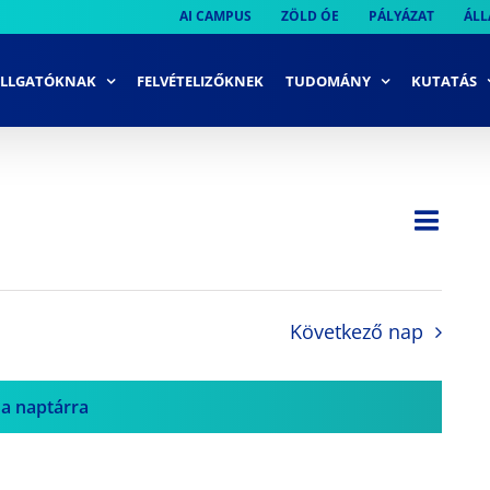
AI CAMPUS
ZÖLD ÓE
PÁLYÁZAT
ÁLL
LLGATÓKNAK
FELVÉTELIZŐKNEK
TUDOMÁNY
KUTATÁS
Ese
Nap
Navi
néze
néze
navi
Következő nap
 a naptárra