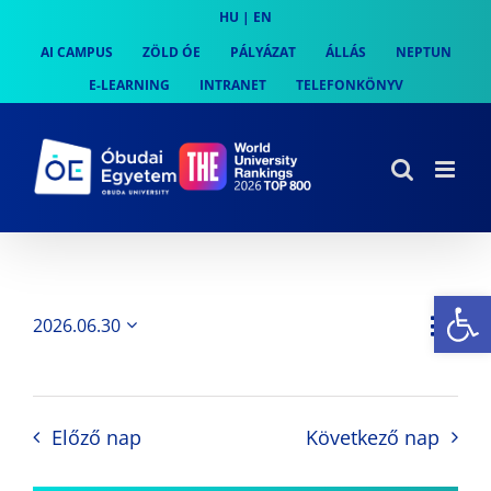
Skip
HU
|
EN
to
AI CAMPUS
ZÖLD ÓE
PÁLYÁZAT
ÁLLÁS
NEPTUN
content
E-LEARNING
INTRANET
TELEFONKÖNYV
Es
Es
2026.06.30
Nap
Navi
Dátum
néz
kiválasztása.
néze
nav
Előző nap
Következő nap