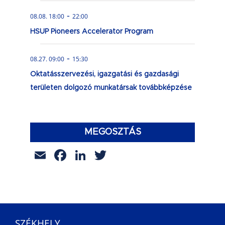
-
08.08. 18:00
22:00
HSUP Pioneers Accelerator Program
-
08.27. 09:00
15:30
Oktatásszervezési, igazgatási és gazdasági
területen dolgozó munkatársak továbbképzése
MEGOSZTÁS
Email
Facebook
LinkedIn
Twitter
SZÉKHELY