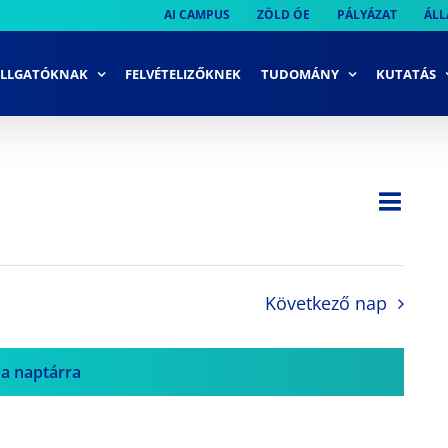
AI CAMPUS
ZÖLD ÓE
PÁLYÁZAT
ÁLL
LLGATÓKNAK
FELVÉTELIZŐKNEK
TUDOMÁNY
KUTATÁS
Ese
Nap
Navi
néze
néze
navi
Következő nap
 a naptárra