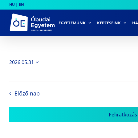
Skip
HU
|
EN
to
content
EGYETEMÜNK
KÉPZÉSEINK
HA
2026.05.31
Dátum
kiválasztása.
Előző nap
Feliratkozás