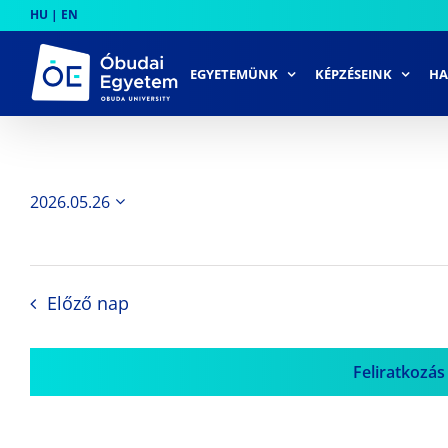
Skip
HU
|
EN
to
content
EGYETEMÜNK
KÉPZÉSEINK
HA
2026.05.26
Dátum
kiválasztása.
Előző nap
Feliratkozás