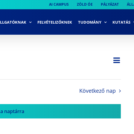
AI CAMPUS
ZÖLD ÓE
PÁLYÁZAT
ÁLL
LLGATÓKNAK
FELVÉTELIZŐKNEK
TUDOMÁNY
KUTATÁS
Ese
Nap
Navi
néze
néze
navi
Következő nap
 a naptárra