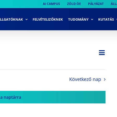
AI CAMPUS
ZÖLD ÓE
PÁLYÁZAT
ÁLL
LLGATÓKNAK
FELVÉTELIZŐKNEK
TUDOMÁNY
KUTATÁS
Ese
Nap
Navi
néze
néze
navi
Következő nap
 a naptárra