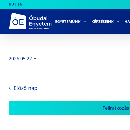
Skip
HU
|
EN
to
content
EGYETEMÜNK
KÉPZÉSEINK
HA
2026.05.22
Dátum
kiválasztása.
Előző nap
Feliratkozás