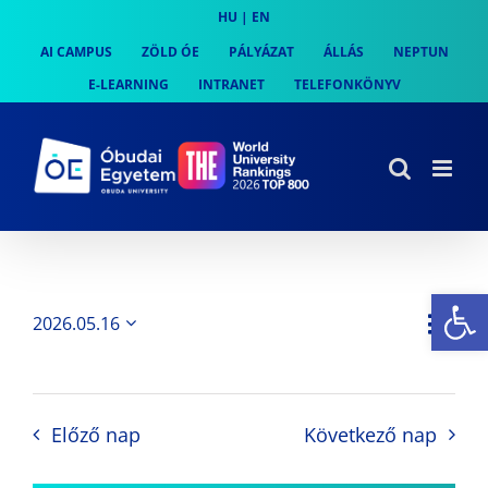
Skip
HU
|
EN
to
AI CAMPUS
ZÖLD ÓE
PÁLYÁZAT
ÁLLÁS
NEPTUN
content
E-LEARNING
INTRANET
TELEFONKÖNYV
Es
Es
2026.05.16
Nap
Navi
Dátum
néz
kiválasztása.
néze
nav
Előző nap
Következő nap