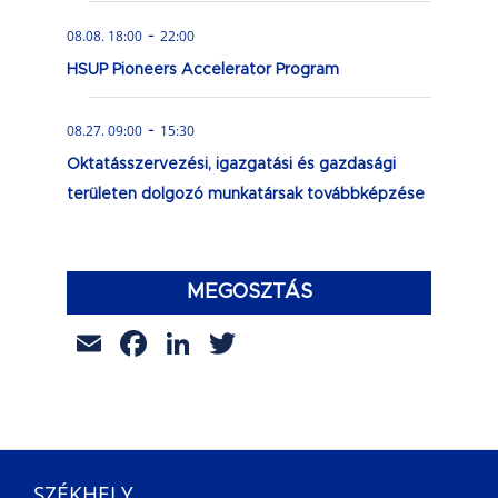
-
08.08. 18:00
22:00
HSUP Pioneers Accelerator Program
-
08.27. 09:00
15:30
Oktatásszervezési, igazgatási és gazdasági
területen dolgozó munkatársak továbbképzése
MEGOSZTÁS
Email
Facebook
LinkedIn
Twitter
SZÉKHELY