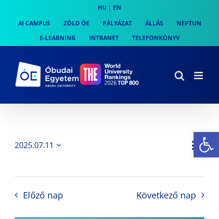
Skip
HU
|
EN
to
AI CAMPUS
ZÖLD ÓE
PÁLYÁZAT
ÁLLÁS
NEPTUN
content
E-LEARNING
INTRANET
TELEFONKÖNYV
Es
Es
2025.07.11
Nap
Navi
Dátum
néz
kiválasztása.
néze
nav
Előző nap
Következő nap