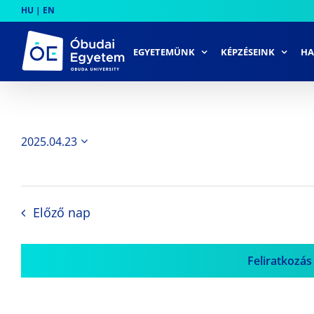
Skip
HU
|
EN
to
content
EGYETEMÜNK
KÉPZÉSEINK
HA
2025.04.23
Dátum
kiválasztása.
Előző nap
Feliratkozás