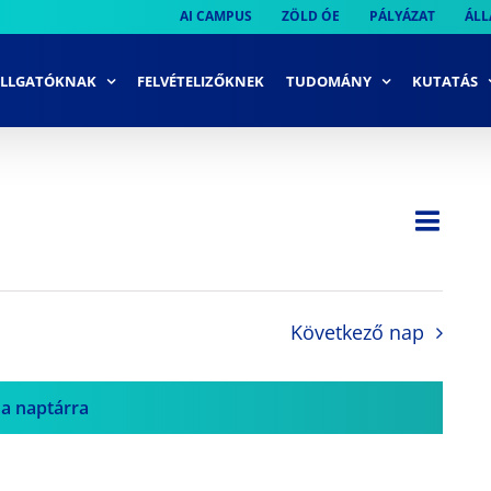
AI CAMPUS
ZÖLD ÓE
PÁLYÁZAT
ÁLL
LLGATÓKNAK
FELVÉTELIZŐKNEK
TUDOMÁNY
KUTATÁS
Ese
Nap
Navi
néze
néze
navi
Következő nap
 a naptárra