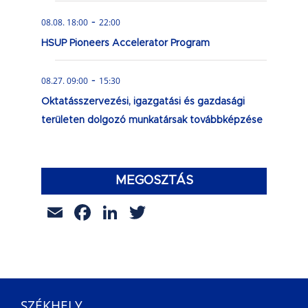
-
08.08. 18:00
22:00
HSUP Pioneers Accelerator Program
-
08.27. 09:00
15:30
Oktatásszervezési, igazgatási és gazdasági
területen dolgozó munkatársak továbbképzése
MEGOSZTÁS
Email
Facebook
LinkedIn
Twitter
SZÉKHELY