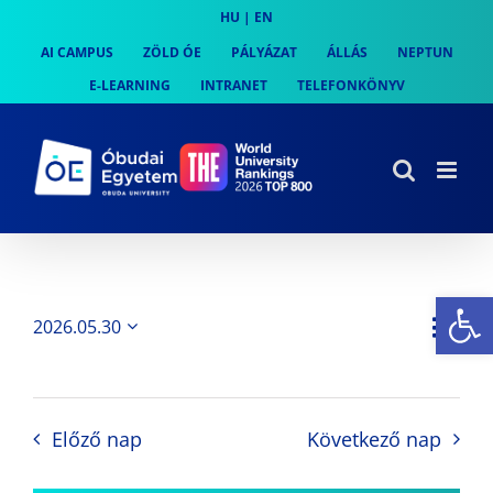
Skip
HU
|
EN
to
AI CAMPUS
ZÖLD ÓE
PÁLYÁZAT
ÁLLÁS
NEPTUN
content
E-LEARNING
INTRANET
TELEFONKÖNYV
Es
Es
2026.05.30
Nap
Navi
Dátum
néz
kiválasztása.
néze
nav
Előző nap
Következő nap