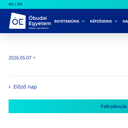
Skip
HU
|
EN
to
content
EGYETEMÜNK
KÉPZÉSEINK
HA
2026.05.07
Dátum
kiválasztása.
Előző nap
Feliratkozás