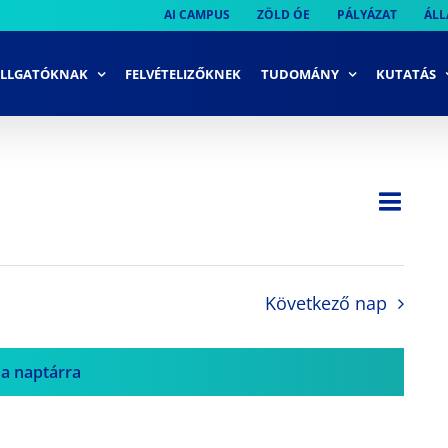
AI CAMPUS
ZÖLD ÓE
PÁLYÁZAT
ÁLL
LLGATÓKNAK
FELVÉTELIZŐKNEK
TUDOMÁNY
KUTATÁS
Ese
Nap
Navi
néze
néze
navi
Következő nap
 a naptárra