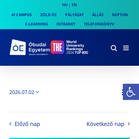
Skip
HU
|
EN
to
AI CAMPUS
ZÖLD ÓE
PÁLYÁZAT
ÁLLÁS
NEPTUN
content
E-LEARNING
INTRANET
TELEFONKÖNYV
Es
Es
2026.07.02
Nap
Navi
Dátum
néz
kiválasztása.
néze
nav
Előző nap
Következő nap