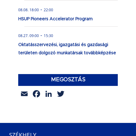
-
08.08. 18:00
22:00
HSUP Pioneers Accelerator Program
-
08.27. 09:00
15:30
Oktatásszervezési, igazgatási és gazdasági
területen dolgozó munkatársak továbbképzése
MEGOSZTÁS
Email
Facebook
LinkedIn
Twitter
SZÉKHELY