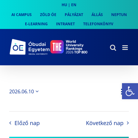
Skip
HU
|
EN
to
AI CAMPUS
ZÖLD ÓE
PÁLYÁZAT
ÁLLÁS
NEPTUN
content
E-LEARNING
INTRANET
TELEFONKÖNYV
Es
Es
2026.06.10
Nap
Navi
Dátum
néz
kiválasztása.
néze
nav
Előző nap
Következő nap