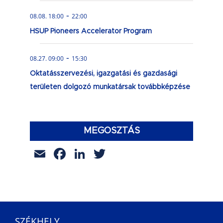
-
08.08. 18:00
22:00
HSUP Pioneers Accelerator Program
-
08.27. 09:00
15:30
Oktatásszervezési, igazgatási és gazdasági
területen dolgozó munkatársak továbbképzése
MEGOSZTÁS
Email
Facebook
LinkedIn
Twitter
SZÉKHELY