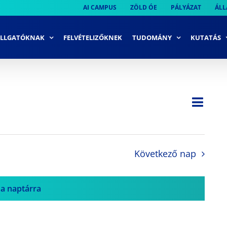
AI CAMPUS
ZÖLD ÓE
PÁLYÁZAT
ÁLL
LLGATÓKNAK
FELVÉTELIZŐKNEK
TUDOMÁNY
KUTATÁS
Ese
Nap
Navi
néze
néze
navi
Következő nap
 a naptárra