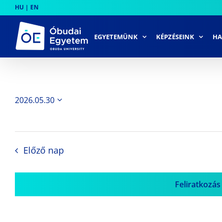
Skip
HU
|
EN
to
content
EGYETEMÜNK
KÉPZÉSEINK
HA
2026.05.30
Dátum
kiválasztása.
Előző nap
Feliratkozás