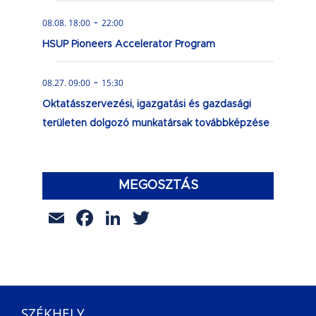
-
08.08. 18:00
22:00
HSUP Pioneers Accelerator Program
-
08.27. 09:00
15:30
Oktatásszervezési, igazgatási és gazdasági
területen dolgozó munkatársak továbbképzése
MEGOSZTÁS
Email
Facebook
LinkedIn
Twitter
SZÉKHELY