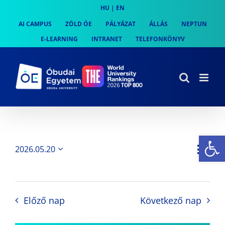
Skip
HU
|
EN
to
AI CAMPUS
ZÖLD ÓE
PÁLYÁZAT
ÁLLÁS
NEPTUN
content
E-LEARNING
INTRANET
TELEFONKÖNYV
Es
Es
2026.05.20
Nap
Navi
Dátum
néz
kiválasztása.
néze
nav
Előző nap
Következő nap