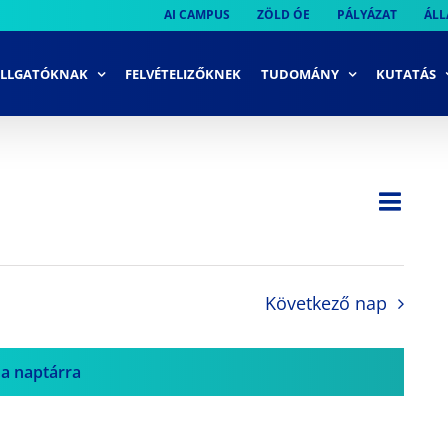
AI CAMPUS
ZÖLD ÓE
PÁLYÁZAT
ÁLL
LLGATÓKNAK
FELVÉTELIZŐKNEK
TUDOMÁNY
KUTATÁS
Ese
Nap
Navi
néze
néze
navi
Következő nap
 a naptárra