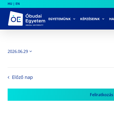
Skip
HU
|
EN
to
content
EGYETEMÜNK
KÉPZÉSEINK
HA
2026.06.29
Dátum
kiválasztása.
Előző nap
Feliratkozás