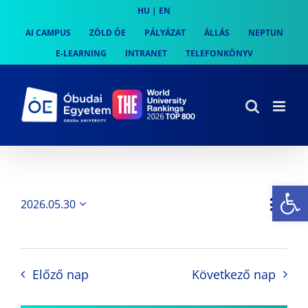
Skip
HU
|
EN
to
AI CAMPUS
ZÖLD ÓE
PÁLYÁZAT
ÁLLÁS
NEPTUN
content
E-LEARNING
INTRANET
TELEFONKÖNYV
Es
Es
2026.05.30
Nap
Navi
Dátum
néz
kiválasztása.
néze
nav
Előző nap
Következő nap