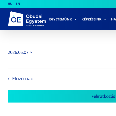
Skip
HU
|
EN
to
content
EGYETEMÜNK
KÉPZÉSEINK
HA
2026.05.07
Dátum
kiválasztása.
Előző nap
Feliratkozás