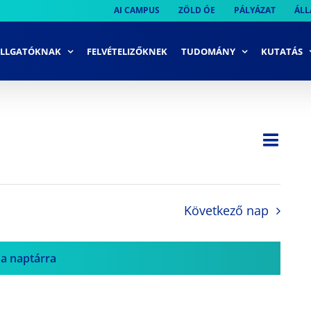
AI CAMPUS
ZÖLD ÓE
PÁLYÁZAT
ÁLL
LLGATÓKNAK
FELVÉTELIZŐKNEK
TUDOMÁNY
KUTATÁS
Ese
Nap
Navi
néze
néze
navi
Következő nap
 a naptárra