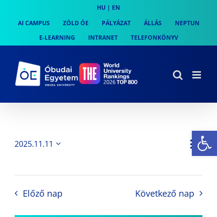
Skip
HU
|
EN
to
AI CAMPUS
ZÖLD ÓE
PÁLYÁZAT
ÁLLÁS
NEPTUN
content
E-LEARNING
INTRANET
TELEFONKÖNYV
Es
Es
2025.11.11
Nap
Navi
Dátum
néz
kiválasztása.
néze
nav
Előző nap
Következő nap