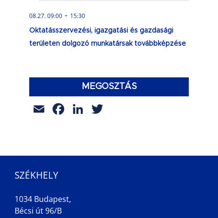
-
08.27. 09:00
15:30
Oktatásszervezési, igazgatási és gazdasági
területen dolgozó munkatársak továbbképzése
MEGOSZTÁS
Email
Facebook
LinkedIn
Twitter
SZÉKHELY
1034 Budapest,
Bécsi út 96/B