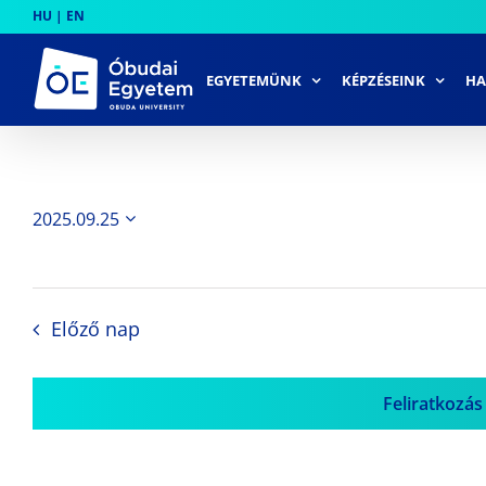
Skip
HU
|
EN
to
content
EGYETEMÜNK
KÉPZÉSEINK
HA
2025.09.25
Dátum
kiválasztása.
Előző nap
Feliratkozás