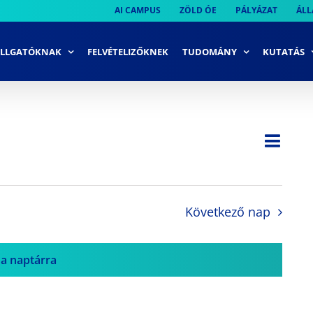
AI CAMPUS
ZÖLD ÓE
PÁLYÁZAT
ÁLL
LLGATÓKNAK
FELVÉTELIZŐKNEK
TUDOMÁNY
KUTATÁS
Ese
Nap
Navi
néze
néze
navi
Következő nap
 a naptárra