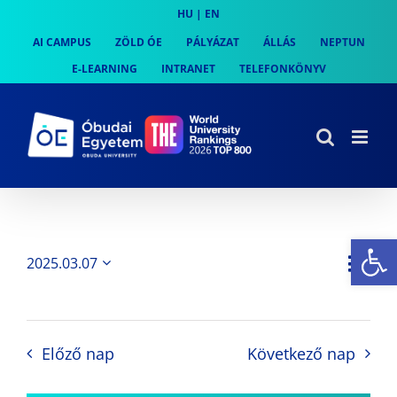
Skip
HU
|
EN
to
AI CAMPUS
ZÖLD ÓE
PÁLYÁZAT
ÁLLÁS
NEPTUN
content
E-LEARNING
INTRANET
TELEFONKÖNYV
Es
Es
2025.03.07
Nap
Navi
Dátum
néz
kiválasztása.
néze
nav
Előző nap
Következő nap