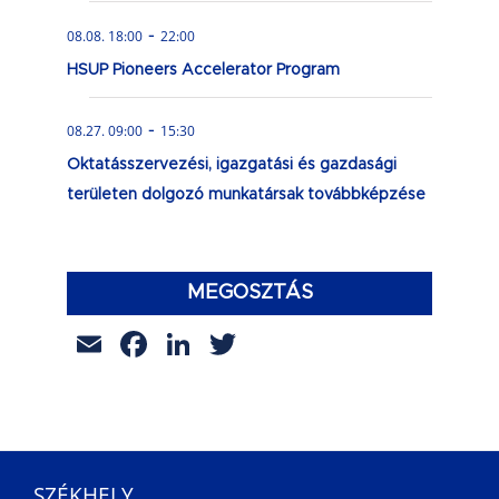
-
08.08. 18:00
22:00
HSUP Pioneers Accelerator Program
-
08.27. 09:00
15:30
Oktatásszervezési, igazgatási és gazdasági
területen dolgozó munkatársak továbbképzése
MEGOSZTÁS
Email
Facebook
LinkedIn
Twitter
SZÉKHELY