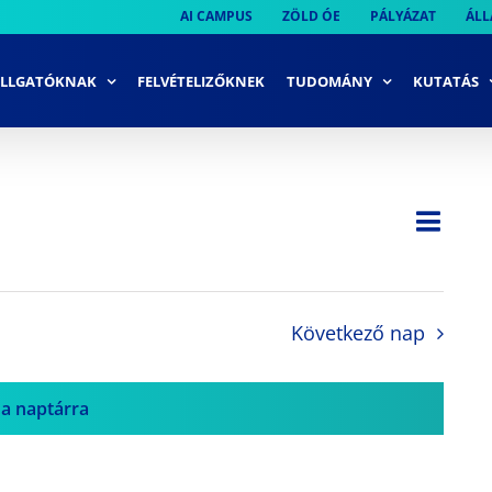
AI CAMPUS
ZÖLD ÓE
PÁLYÁZAT
ÁLL
LLGATÓKNAK
FELVÉTELIZŐKNEK
TUDOMÁNY
KUTATÁS
Ese
Nap
Navi
néze
néze
navi
Következő nap
 a naptárra