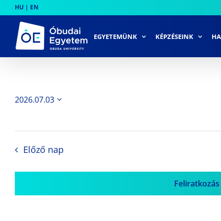
Skip
HU
|
EN
to
content
EGYETEMÜNK
KÉPZÉSEINK
HA
2026.07.03
Dátum
kiválasztása.
Előző nap
Feliratkozás