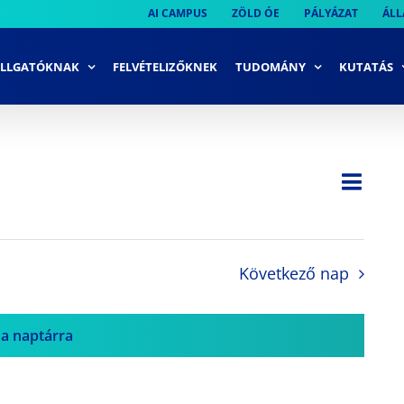
AI CAMPUS
ZÖLD ÓE
PÁLYÁZAT
ÁLL
LLGATÓKNAK
FELVÉTELIZŐKNEK
TUDOMÁNY
KUTATÁS
Ese
Nap
Navi
néze
néze
navi
Következő nap
 a naptárra