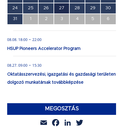
esemény,
esemény,
esemény,
esemény,
esemény,
esemény,
esemény,
0
0
0
1
0
0
0
24
25
26
27
28
29
30
esemény,
esemény,
esemény,
esemény,
esemény,
esemény,
esemény,
0
0
0
0
0
0
0
31
1
2
3
4
5
6
esemény,
esemény,
esemény,
esemény,
esemény,
esemény,
esemény,
-
08.08. 18:00
22:00
HSUP Pioneers Accelerator Program
-
08.27. 09:00
15:30
Oktatásszervezési, igazgatási és gazdasági területen
dolgozó munkatársak továbbképzése
MEGOSZTÁS
Email
Facebook
LinkedIn
Twitter