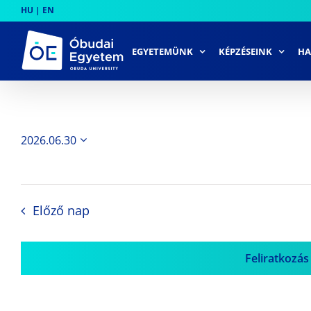
Skip
HU
|
EN
to
content
EGYETEMÜNK
KÉPZÉSEINK
HA
2026.06.30
Dátum
kiválasztása.
Előző nap
Feliratkozás