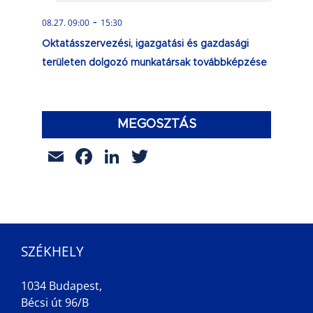
-
08.27. 09:00
15:30
Oktatásszervezési, igazgatási és gazdasági
területen dolgozó munkatársak továbbképzése
MEGOSZTÁS
Email
Facebook
LinkedIn
Twitter
SZÉKHELY
1034 Budapest,
Bécsi út 96/B