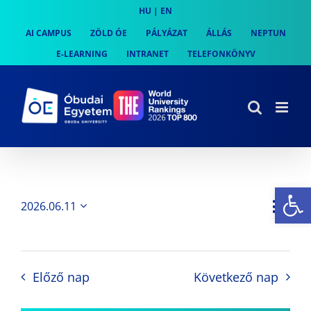
Skip
HU
|
EN
to
AI CAMPUS
ZÖLD ÓE
PÁLYÁZAT
ÁLLÁS
NEPTUN
content
E-LEARNING
INTRANET
TELEFONKÖNYV
Es
Es
2026.06.11
Nap
Navi
Dátum
néz
kiválasztása.
néze
nav
Előző nap
Következő nap