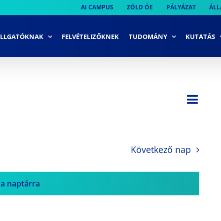
AI CAMPUS
ZÖLD ÓE
PÁLYÁZAT
ÁLL
LLGATÓKNAK
FELVÉTELIZŐKNEK
TUDOMÁNY
KUTATÁS
Ese
Nap
Navi
néze
néze
navi
Következő nap
 a naptárra