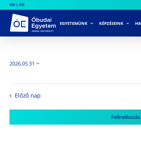
Skip
HU
|
EN
to
content
EGYETEMÜNK
KÉPZÉSEINK
HA
2026.05.31
Dátum
kiválasztása.
Előző nap
Feliratkozás