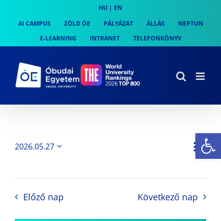
Skip
HU
|
EN
to
AI CAMPUS
ZÖLD ÓE
PÁLYÁZAT
ÁLLÁS
NEPTUN
content
E-LEARNING
INTRANET
TELEFONKÖNYV
Es
Es
2026.05.27
Nap
Navi
Dátum
néz
kiválasztása.
néze
nav
Előző nap
Következő nap