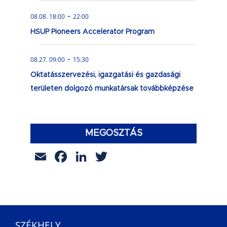
-
08.08. 18:00
22:00
HSUP Pioneers Accelerator Program
-
08.27. 09:00
15:30
Oktatásszervezési, igazgatási és gazdasági
területen dolgozó munkatársak továbbképzése
MEGOSZTÁS
Email
Facebook
LinkedIn
Twitter
SZÉKHELY