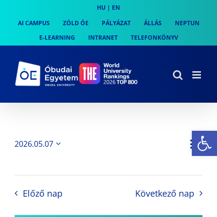
Skip
HU
|
EN
to
AI CAMPUS
ZÖLD ÓE
PÁLYÁZAT
ÁLLÁS
NEPTUN
content
E-LEARNING
INTRANET
TELEFONKÖNYV
Es
Es
2026.05.07
Nap
Navi
Dátum
néz
kiválasztása.
néze
nav
Előző nap
Következő nap