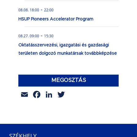
-
08.08. 18:00
22:00
HSUP Pioneers Accelerator Program
-
08.27. 09:00
15:30
Oktatásszervezési, igazgatási és gazdasági
területen dolgozó munkatársak továbbképzése
MEGOSZTÁS
Email
Facebook
LinkedIn
Twitter
SZÉKHELY