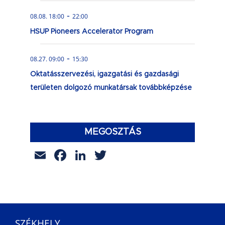
-
08.08. 18:00
22:00
HSUP Pioneers Accelerator Program
-
08.27. 09:00
15:30
Oktatásszervezési, igazgatási és gazdasági
területen dolgozó munkatársak továbbképzése
MEGOSZTÁS
Email
Facebook
LinkedIn
Twitter
SZÉKHELY