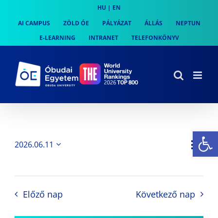
Skip
HU
|
EN
to
AI CAMPUS
ZÖLD ÓE
PÁLYÁZAT
ÁLLÁS
NEPTUN
content
E-LEARNING
INTRANET
TELEFONKÖNYV
Es
Es
2026.06.11
Nap
Navi
Dátum
néz
kiválasztása.
néze
nav
Előző nap
Következő nap