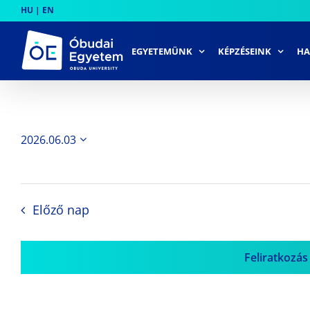
Skip
HU
|
EN
to
content
EGYETEMÜNK
KÉPZÉSEINK
HA
2026.06.03
Dátum
kiválasztása.
Előző nap
Feliratkozás