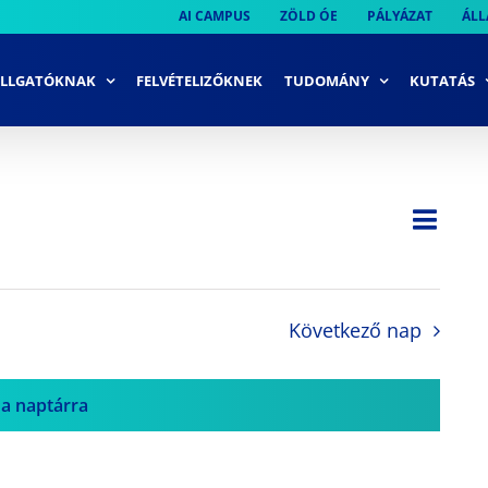
AI CAMPUS
ZÖLD ÓE
PÁLYÁZAT
ÁLL
LLGATÓKNAK
FELVÉTELIZŐKNEK
TUDOMÁNY
KUTATÁS
Ese
Nap
Navi
néze
néze
navi
Következő nap
 a naptárra