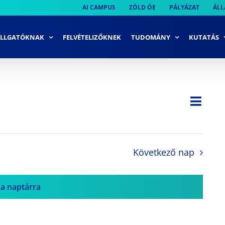
AI CAMPUS
ZÖLD ÓE
PÁLYÁZAT
ÁLL
LLGATÓKNAK
FELVÉTELIZŐKNEK
TUDOMÁNY
KUTATÁS
Ese
Nap
Navi
néze
néze
navi
Következő nap
 a naptárra