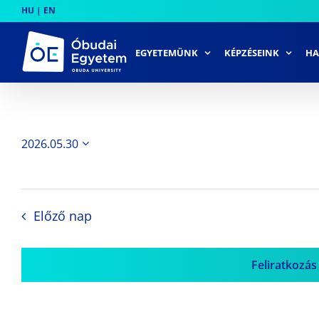
Skip
HU
|
EN
to
content
EGYETEMÜNK
KÉPZÉSEINK
HA
2026.05.30
Dátum
kiválasztása.
Előző nap
Feliratkozás