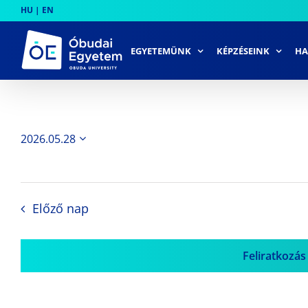
Skip
HU
|
EN
to
content
EGYETEMÜNK
KÉPZÉSEINK
HA
2026.05.28
Dátum
kiválasztása.
Előző nap
Feliratkozás