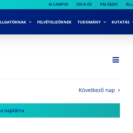
AI CAMPUS
ZÖLD ÓE
PÁLYÁZAT
ÁLL
LLGATÓKNAK
FELVÉTELIZŐKNEK
TUDOMÁNY
KUTATÁS
Ese
Nap
Navi
néze
néze
navi
Következő nap
 a naptárra