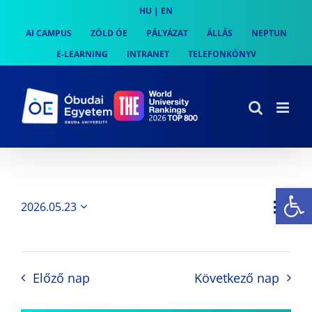
Skip
HU
|
EN
to
AI CAMPUS
ZÖLD ÓE
PÁLYÁZAT
ÁLLÁS
NEPTUN
content
E-LEARNING
INTRANET
TELEFONKÖNYV
Es
Es
2026.05.23
Nap
Navi
Dátum
néz
kiválasztása.
néze
nav
Előző nap
Következő nap