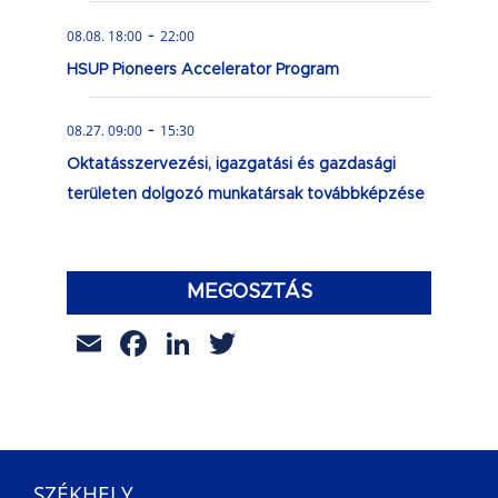
-
08.08. 18:00
22:00
HSUP Pioneers Accelerator Program
-
08.27. 09:00
15:30
Oktatásszervezési, igazgatási és gazdasági
területen dolgozó munkatársak továbbképzése
MEGOSZTÁS
Email
Facebook
LinkedIn
Twitter
SZÉKHELY