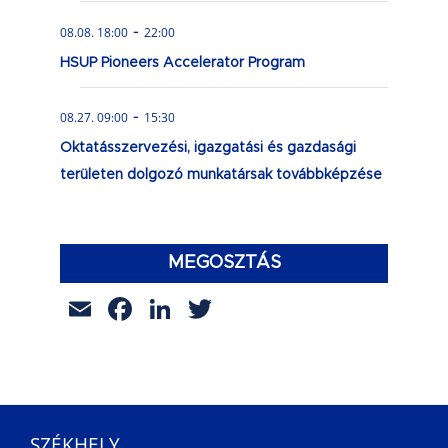
-
08.08. 18:00
22:00
HSUP Pioneers Accelerator Program
-
08.27. 09:00
15:30
Oktatásszervezési, igazgatási és gazdasági
területen dolgozó munkatársak továbbképzése
MEGOSZTÁS
Email
Facebook
LinkedIn
Twitter
SZÉKHELY