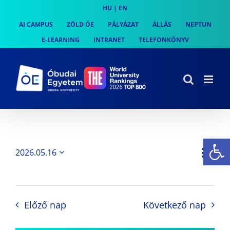
Skip
HU
|
EN
to
AI CAMPUS
ZÖLD ÓE
PÁLYÁZAT
ÁLLÁS
NEPTUN
content
E-LEARNING
INTRANET
TELEFONKÖNYV
Es
Es
2026.05.16
Nap
Navi
Dátum
néz
kiválasztása.
néze
nav
Előző nap
Következő nap