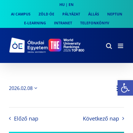
Skip
HU
|
EN
to
AI CAMPUS
ZÖLD ÓE
PÁLYÁZAT
ÁLLÁS
NEPTUN
content
E-LEARNING
INTRANET
TELEFONKÖNYV
Es
Es
2026.02.08
Nap
Navi
Dátum
néz
kiválasztása.
néze
nav
Előző nap
Következő nap