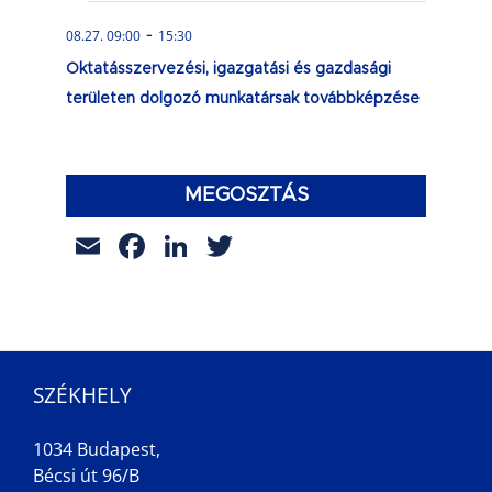
-
08.27. 09:00
15:30
Oktatásszervezési, igazgatási és gazdasági
területen dolgozó munkatársak továbbképzése
MEGOSZTÁS
Email
Facebook
LinkedIn
Twitter
SZÉKHELY
1034 Budapest,
Bécsi út 96/B