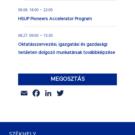
-
08.08. 18:00
22:00
HSUP Pioneers Accelerator Program
-
08.27. 09:00
15:30
Oktatásszervezési, igazgatási és gazdasági
területen dolgozó munkatársak továbbképzése
MEGOSZTÁS
Email
Facebook
LinkedIn
Twitter
SZÉKHELY