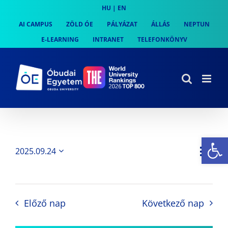
Skip
HU
|
EN
to
AI CAMPUS
ZÖLD ÓE
PÁLYÁZAT
ÁLLÁS
NEPTUN
content
E-LEARNING
INTRANET
TELEFONKÖNYV
Es
Es
2025.09.24
Nap
Navi
Dátum
néz
kiválasztása.
néze
nav
Előző nap
Következő nap