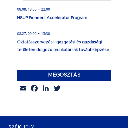
-
08.08. 18:00
22:00
HSUP Pioneers Accelerator Program
-
08.27. 09:00
15:30
Oktatásszervezési, igazgatási és gazdasági
területen dolgozó munkatársak továbbképzése
MEGOSZTÁS
Email
Facebook
LinkedIn
Twitter
SZÉKHELY