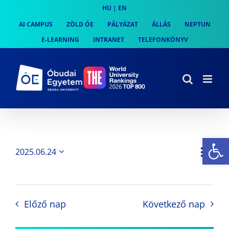
Skip
HU
|
EN
to
AI CAMPUS
ZÖLD ÓE
PÁLYÁZAT
ÁLLÁS
NEPTUN
content
E-LEARNING
INTRANET
TELEFONKÖNYV
Es
Es
2025.06.24
Nap
Navi
Dátum
néz
kiválasztása.
néze
nav
Előző nap
Következő nap