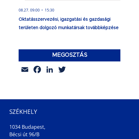
-
08.27. 09:00
15:30
Oktatásszervezési, igazgatási és gazdasági
területen dolgozó munkatársak továbbképzése
MEGOSZTÁS
Email
Facebook
LinkedIn
Twitter
SZÉKHELY
1034 Budapest,
Bécsi út 96/B