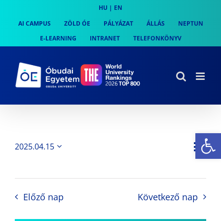
Skip
HU
|
EN
to
AI CAMPUS
ZÖLD ÓE
PÁLYÁZAT
ÁLLÁS
NEPTUN
content
E-LEARNING
INTRANET
TELEFONKÖNYV
Es
Es
2025.04.15
Nap
Navi
Dátum
néz
kiválasztása.
néze
nav
Előző nap
Következő nap