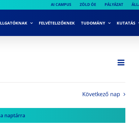
AI CAMPUS
ZÖLD ÓE
PÁLYÁZAT
ÁLL
LLGATÓKNAK
FELVÉTELIZŐKNEK
TUDOMÁNY
KUTATÁS
Ese
Nap
Navi
néze
néze
navi
Következő nap
 a naptárra