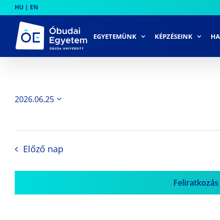
Skip
HU
|
EN
to
content
EGYETEMÜNK
KÉPZÉSEINK
HA
2026.06.25
Dátum
kiválasztása.
Előző nap
Feliratkozás