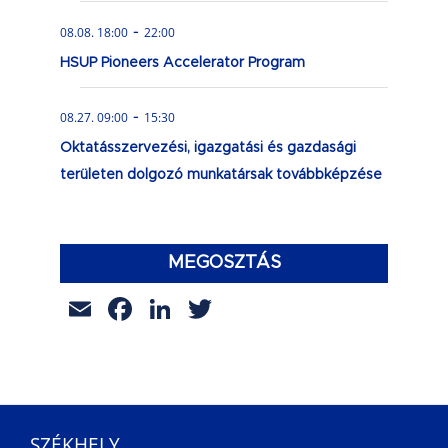
-
08.08. 18:00
22:00
HSUP Pioneers Accelerator Program
-
08.27. 09:00
15:30
Oktatásszervezési, igazgatási és gazdasági
területen dolgozó munkatársak továbbképzése
MEGOSZTÁS
Email
Facebook
LinkedIn
Twitter
SZÉKHELY