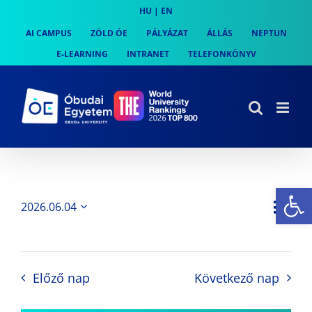
Skip
HU
|
EN
to
AI CAMPUS
ZÖLD ÓE
PÁLYÁZAT
ÁLLÁS
NEPTUN
content
E-LEARNING
INTRANET
TELEFONKÖNYV
Es
Es
2026.06.04
Nap
Navi
Dátum
néz
kiválasztása.
néze
nav
Előző nap
Következő nap