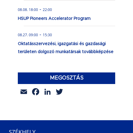
-
08.08. 18:00
22:00
HSUP Pioneers Accelerator Program
-
08.27. 09:00
15:30
Oktatásszervezési, igazgatási és gazdasági
területen dolgozó munkatársak továbbképzése
MEGOSZTÁS
Email
Facebook
LinkedIn
Twitter
SZÉKHELY