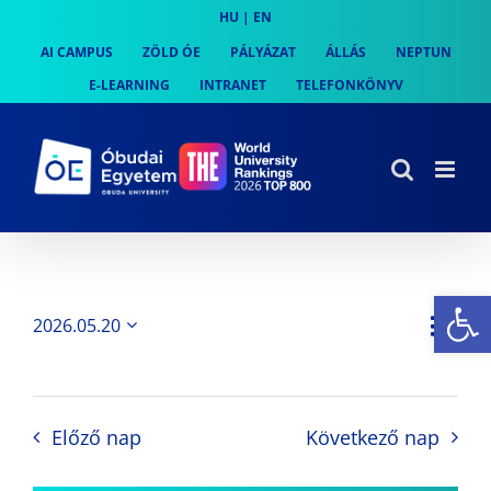
Skip
HU
|
EN
to
AI CAMPUS
ZÖLD ÓE
PÁLYÁZAT
ÁLLÁS
NEPTUN
content
E-LEARNING
INTRANET
TELEFONKÖNYV
Es
Es
2026.05.20
Nap
Navi
Dátum
néz
kiválasztása.
néze
nav
Előző nap
Következő nap