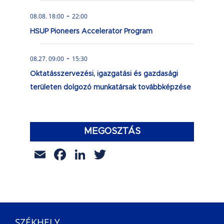
-
08.08. 18:00
22:00
HSUP Pioneers Accelerator Program
-
08.27. 09:00
15:30
Oktatásszervezési, igazgatási és gazdasági
területen dolgozó munkatársak továbbképzése
MEGOSZTÁS
Email
Facebook
LinkedIn
Twitter
SZÉKHELY