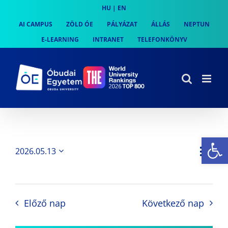
Skip
HU
|
EN
to
AI CAMPUS
ZÖLD ÓE
PÁLYÁZAT
ÁLLÁS
NEPTUN
content
E-LEARNING
INTRANET
TELEFONKÖNYV
Es
Es
2026.05.13
Nap
Navi
Dátum
néz
kiválasztása.
néze
nav
Előző nap
Következő nap